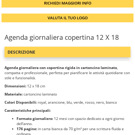
RICHIEDI MAGGIORI INFO
VALUTA IL TUO LOGO
Agenda giornaliera copertina 12 X 18
DESCRIZIONE
Agenda giornaliera con copertina rigida in cartoncino laminato
,
compatta e professionale, perfetta per pianificare le attività quotidiane con
stile e funzionalità.
Dimensioni:
12 x 18 cm
Materiale:
cartoncino laminato
Colori Disponibili:
royal, arancione, blu, verde, rosso, nero, bianco
Caratteristiche principali:
Formato giornaliero:
12 mesi con spazio dedicato a ogni giorno
dell’anno.
176 pagine:
in carta bianca da 70 g/m² per una scrittura fluida e
ordinata.