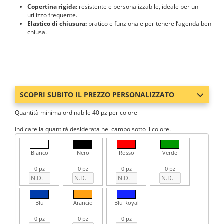
Copertina rigida:
resistente e personalizzabile, ideale per un
utilizzo frequente.
Elastico di chiusura:
pratico e funzionale per tenere l’agenda ben
chiusa.
SCOPRI SUBITO IL PREZZO PERSONALIZZATO
Quantità minima ordinabile 40 pz per colore
Indicare la quantità desiderata nel campo sotto il colore.
Bianco
Nero
Rosso
Verde
0 pz
0 pz
0 pz
0 pz
Blu
Arancio
Blu Royal
0 pz
0 pz
0 pz