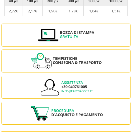
40 pz
100 pz
200 pz
300 pz
500 pz
1000 pz
2,72€
2,17€
1,90€
1,78€
1,64€
1,51€
BOZZA DI STAMPA
GRATUITA
TEMPISTICHE
CONSEGNA & TRASPORTO
ASSISTENZA
+39 040761005
INFO@EASYGADGET.IT
PROCEDURA
D'ACQUISTO E PAGAMENTO