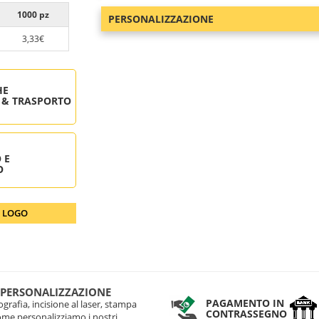
1000 pz
PERSONALIZZAZIONE
3,33€
HE
 & TRASPORTO
 E
O
O LOGO
 PERSONALIZZAZIONE
PAGAMENTO IN
grafia, incisione al laser, stampa
CONTRASSEGNO
come personalizziamo i nostri