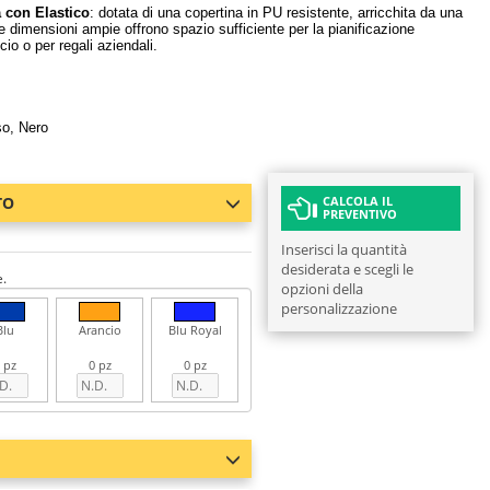
 con Elastico
: dotata di una copertina in PU resistente, arricchita da una
e dimensioni ampie offrono spazio sufficiente per la pianificazione
cio o per regali aziendali.
so, Nero
TO
CALCOLA IL
PREVENTIVO
Inserisci la quantità
desiderata e scegli le
e.
opzioni della
personalizzazione
Blu
Arancio
Blu Royal
 pz
0 pz
0 pz