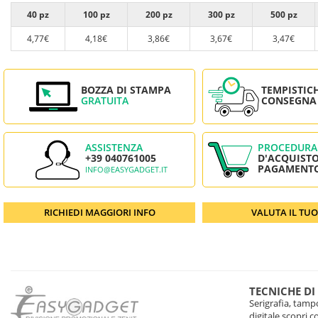
40 pz
100 pz
200 pz
300 pz
500 pz
4,77€
4,18€
3,86€
3,67€
3,47€
BOZZA DI STAMPA
TEMPISTIC
GRATUITA
CONSEGNA
ASSISTENZA
PROCEDURA
+39 040761005
D'ACQUISTO
PAGAMENT
INFO@EASYGADGET.IT
RICHIEDI MAGGIORI INFO
VALUTA IL TU
TECNICHE DI
Serigrafia, tampo
digitale scopri 