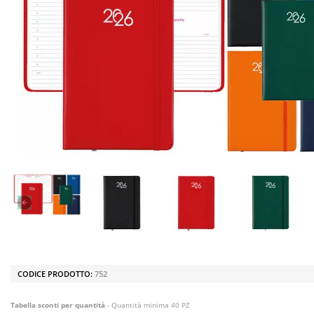
CODICE PRODOTTO:
752
Tabella sconti per quantità
- Quantità minima 40 PZ