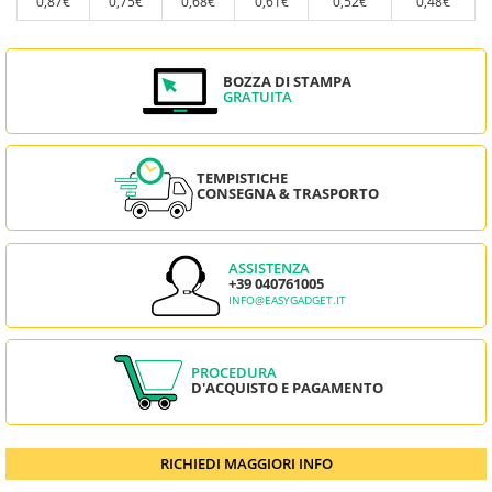
0,87€
0,75€
0,68€
0,61€
0,52€
0,48€
BOZZA DI STAMPA
GRATUITA
TEMPISTICHE
CONSEGNA & TRASPORTO
ASSISTENZA
+39 040761005
INFO@EASYGADGET.IT
PROCEDURA
D'ACQUISTO E PAGAMENTO
RICHIEDI MAGGIORI INFO