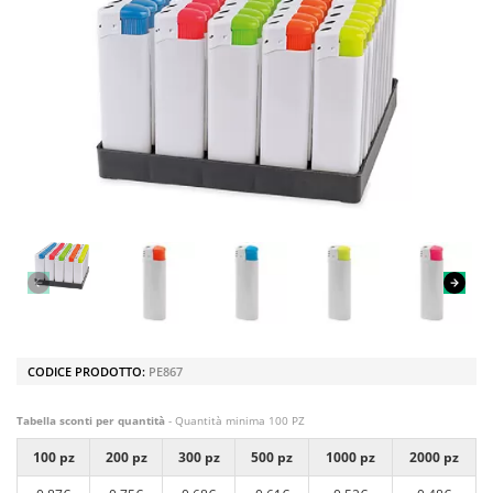
CODICE PRODOTTO:
PE867
Tabella sconti per quantità
- Quantità minima 100 PZ
100 pz
200 pz
300 pz
500 pz
1000 pz
2000 pz