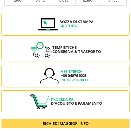
1,04€
0,74€
0,61€
0,50€
0,45€
BOZZA DI STAMPA
GRATUITA
TEMPISTICHE
CONSEGNA & TRASPORTO
ASSISTENZA
+39 040761005
INFO@EASYGADGET.IT
PROCEDURA
D'ACQUISTO E PAGAMENTO
RICHIEDI MAGGIORI INFO