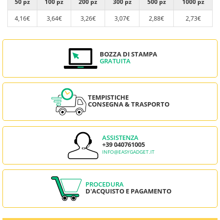
50 pz
100 pz
200 pz
300 pz
500 pz
1000 pz
4,16€
3,64€
3,26€
3,07€
2,88€
2,73€
BOZZA DI STAMPA
GRATUITA
TEMPISTICHE
CONSEGNA & TRASPORTO
ASSISTENZA
+39 040761005
INFO@EASYGADGET.IT
PROCEDURA
D'ACQUISTO E PAGAMENTO