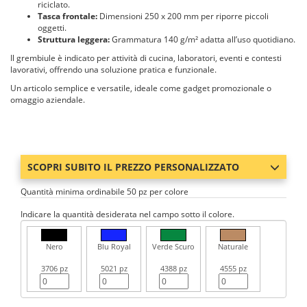
riciclato.
Tasca frontale:
Dimensioni 250 x 200 mm per riporre piccoli
oggetti.
Struttura leggera:
Grammatura 140 g/m² adatta all’uso quotidiano.
Il grembiule è indicato per attività di cucina, laboratori, eventi e contesti
lavorativi, offrendo una soluzione pratica e funzionale.
Un articolo semplice e versatile, ideale come gadget promozionale o
omaggio aziendale.
SCOPRI SUBITO IL PREZZO PERSONALIZZATO
Quantità minima ordinabile 50 pz per colore
Indicare la quantità desiderata nel campo sotto il colore.
Nero
Blu Royal
Verde Scuro
Naturale
3706 pz
5021 pz
4388 pz
4555 pz